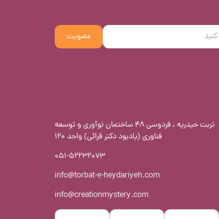
عضویت
تربت حیدریه ، فردوسی 48 ساختمان نوآوری و توسعه
فناوری (یادبود دکتر قرائی) واحد 120
051-52232073
info@torbat-e-heydariyeh.com
info@creationmystery.com