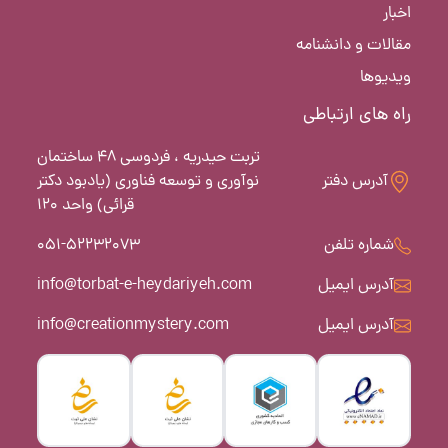
اخبار
مقالات و دانشنامه
ویدیوها
راه های ارتباطی
تربت حیدریه ، فردوسی 48 ساختمان
آدرس دفتر
نوآوری و توسعه فناوری (یادبود دکتر
قرائی) واحد 120
شماره تلفن
051-52232073
آدرس ایمیل
info@torbat-e-heydariyeh.com
آدرس ایمیل
info@creationmystery.com