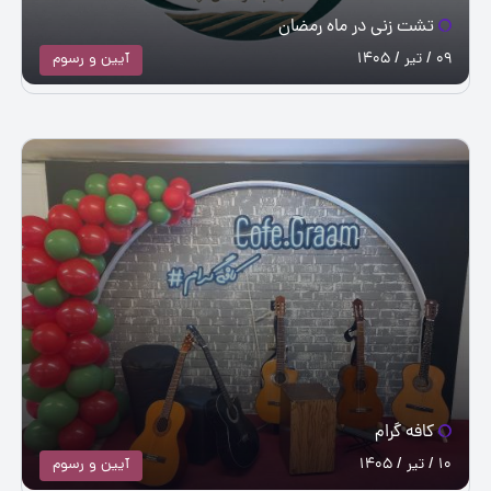
تشت زنی در ماه رمضان
09 / تیر / 1405
آيین و رسوم
کافه گرام
10 / تیر / 1405
آيین و رسوم