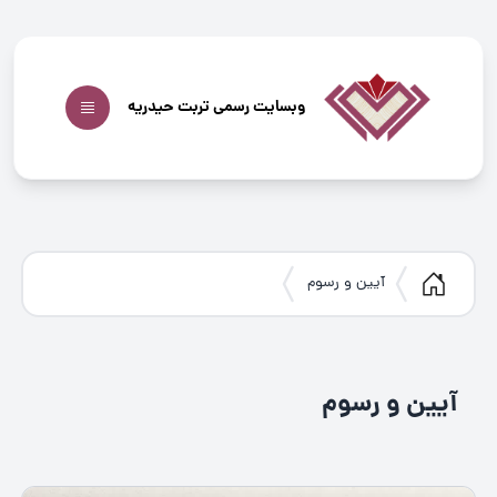
وبسایت رسمی تربت حیدریه
آيین و رسوم
آيین و رسوم