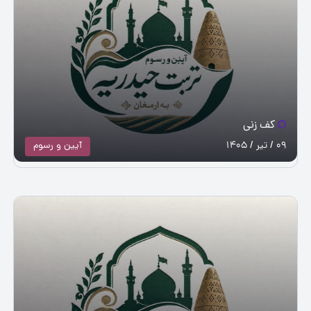
کف زنی
09 / تیر / 1405
آيین و رسوم