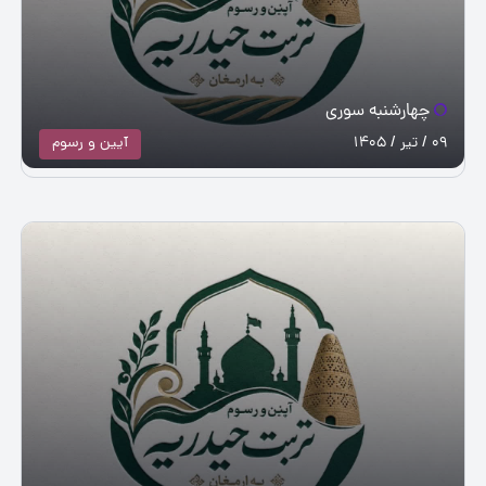
چهارشنبه سوری
09 / تیر / 1405
آيین و رسوم