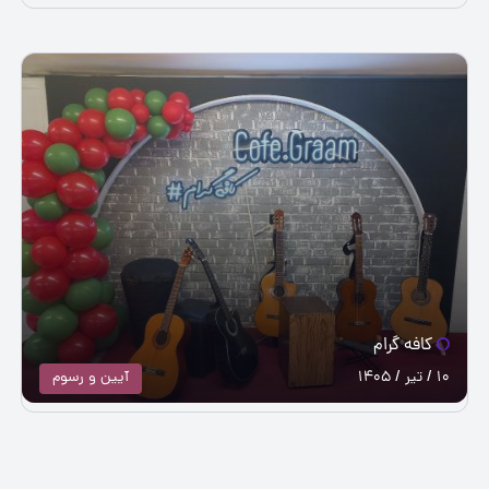
کافه گرام
10 / تیر / 1405
آيین و رسوم