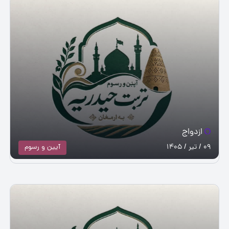
ازدواج
09 / تیر / 1405
آيین و رسوم