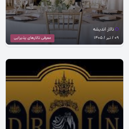
تالار اندیشه
09 / تیر / 1405
معرفی تالارهای پذیرایی