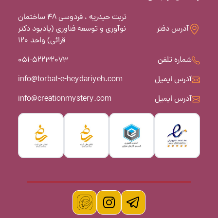
تربت حیدریه ، فردوسی 48 ساختمان
آدرس دفتر
نوآوری و توسعه فناوری (یادبود دکتر
قرائی) واحد 120
شماره تلفن
051-52232073
آدرس ایمیل
info@torbat-e-heydariyeh.com
آدرس ایمیل
info@creationmystery.com