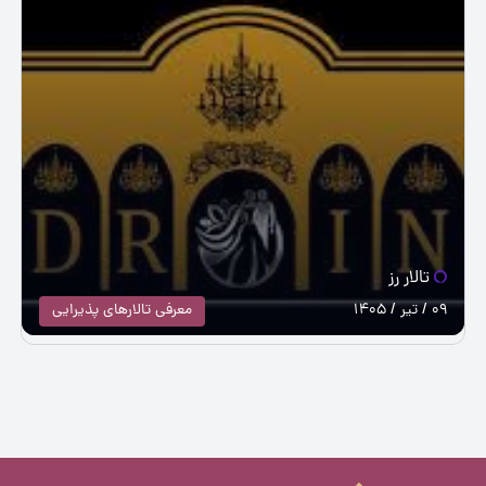
تالار رز
09 / تیر / 1405
معرفی تالارهای پذیرایی