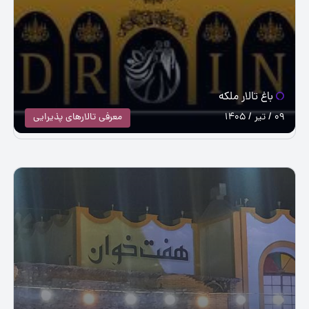
باغ تالار ملکه
09 / تیر / 1405
معرفی تالارهای پذیرایی