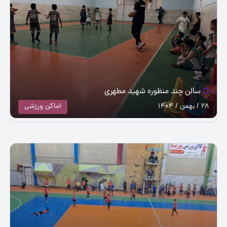
سالن چند منظوره شهید مطهری
28 / بهمن / 1404
اماکن ورزشی