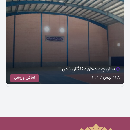
سالن چند منظوره کارگران ثامن
28 / بهمن / 1404
اماکن ورزشی