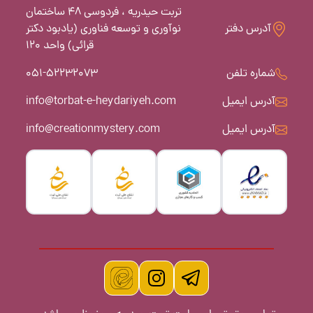
تربت حیدریه ، فردوسی 48 ساختمان
آدرس دفتر
نوآوری و توسعه فناوری (یادبود دکتر
قرائی) واحد 120
شماره تلفن
051-52232073
آدرس ایمیل
info@torbat-e-heydariyeh.com
آدرس ایمیل
info@creationmystery.com