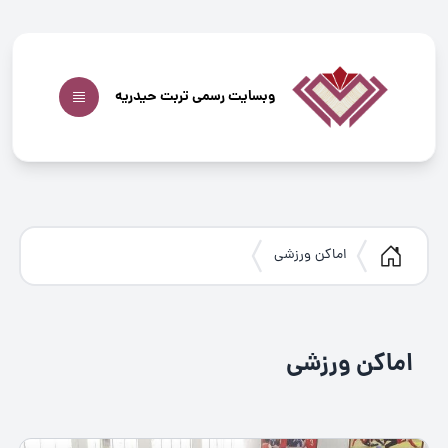
وبسایت رسمی تربت حیدریه
اماکن ورزشی
اماکن ورزشی