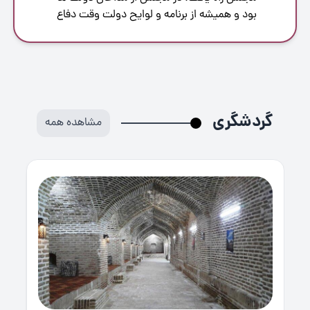
بود و همیشه از برنامه و لوایح دولت وقت دفاع
مىنمود. در خوش رقصى و ازدیاد مال و منال
تلاش شبانه روزى داشت. به مناسبت همین
حسن ارتباط، مدتى به نیابت ریاست مجلس
برگزیده شد. در 1342 سنگر سیاسى خود را تغییر
داد و این بار کاخ سنا را انتخاب کرد و با عنوان
سناتورى، بازیگرى سیاسى خود را دنبال کرد.
گردشگری
مشاهده همه
عجیب آنکه در مجلس اعیان هم عصاى دست
دولت ها و مفتاح تصویب لوایح و حل مشکلات
دولت بود. در آنجا هم نیابت ریاست مجلس سنا
نصیب او شد. مجموعاً شش دوره نمایندهى
مجلس شوراى ملى و چهار دوره سناتور بوده
است. در امور حقوقى و سیاسى نسبتاً با سواد و
مطلع بود و در توسعه ى املاک و جمع آورى
اموال و بهره گیرى از آن ها و دخالت در صنایع
خراسان و گرفتن سهام بدیل نداشت. او در
جوانى با دختر آیت اللَّه زاده خراسانى ازدواج کرد
و همین ازدواج در پیشرفت او تأثیر به سزائى