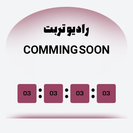
رادیو تربت
COMMING SOON
:
:
:
03
03
03
03