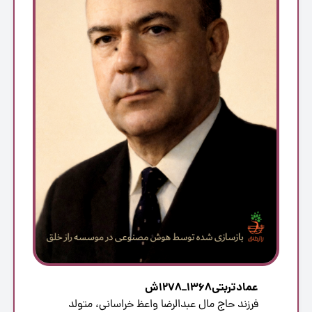
عمادتربتی1368_1278ش
فرزند حاج مال عبدالرضا واعظ خراسانى، متولد