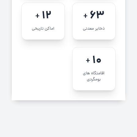
12
63
+
+
ذخایر معدنی
اماکن تاریخی
10
+
اقامتگاه های
بومگردی