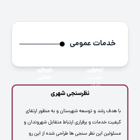
از زبان خویشتن روحش خبر دارد؟
ندارد
جز بدِ همسایه را همسایه میخواهد، نخواهد
غیر از این همسایه ی ما در نظر دارد؟
ندارد
خدمات عمومی
خبرگزاری
آداب و
واحدهای
واحدهای
شبکه های
محصولات
جاذبه های
کاروانسراها
مراکر
آلبوم
آثار و
اقامتگاه ها
صنایع
لحجه و
واحدهای
ویژه
رسوم
صنفی
فناور و
اجتماعی
گردشگری
میراث
دستی
گویش
سرمایه
فرهنگی
صنعتی و
دانش
شهرستان
گذاری
معدنی
فرهنگی
بنیان
نظرسنجی شهری
با هدف رشد و توسعه شهرستان و به منظور ارتقای
کیفیت خدمات و برقراری ارتباط متقابل شهروندان و
مسئولین این نظر سنجی ها طراحی شده از این رو