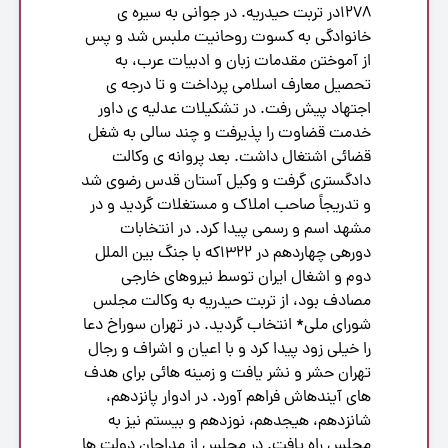
1278در تربت حیدریه. در جوانى به سیره ى
خانوادگى به کسوت روحانیت ملبس شد و پس
از آموختن مقدمات زبان و ادبیات عرب، به
تحصیل معارف اسلامى پرداخت و تا درجه ى
اجتهاد پیش رفت. در تشکیلات عدلیه ى داور
خدمت قضاوت را پذیرفت و چند سالى به شغل
قضائى اشتغال داشت. بعد پروانه ى وکالت
دادگسترى گرفت و وکیل آستان قدس رضوى شد
و تدریجاً صاحب املاک و مستغلات گردید و در
مشهد اسم و رسمى پیدا کرد. در انتخابات
دورهى چهاردهم در 1322که با جنگ بین الملل
دوم و اشغال ایران توسط نیروهاى خارجى
مصادف بود، از تربت حیدریه به وکالت مجلس
شوراى ملى* انتخاب گردید. در تهران سوراخ دعا
را خیلى زود پیدا کرد و با اعیان و اشراف و رجال
تهران حشر و نشر یافت و زمینه هائى براى هدف
هاى آیندهاش فراهم آورد. در ادوار پانزدهم،
شانزدهم، هیجدهم، نوزدهم و بیستم نیز به
مجلس راه یافت. در مجلس از مداحان دولت ها