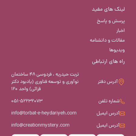
لینک های مفید
پرسش و پاسخ
اخبار
مقالات و دانشنامه
ویدیوها
راه های ارتباطی
تربت حیدریه ، فردوسی 48 ساختمان
آدرس دفتر
نوآوری و توسعه فناوری (یادبود دکتر
قرائی) واحد 120
شماره تلفن
051-52232073
آدرس ایمیل
info@torbat-e-heydariyeh.com
آدرس ایمیل
info@creationmystery.com