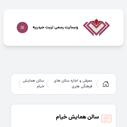
وبسایت رسمی تربت حیدریه
معرفی و اجاره سالن های
سالن همایش
فرهنگی هنری
خیام
سالن همایش خیام