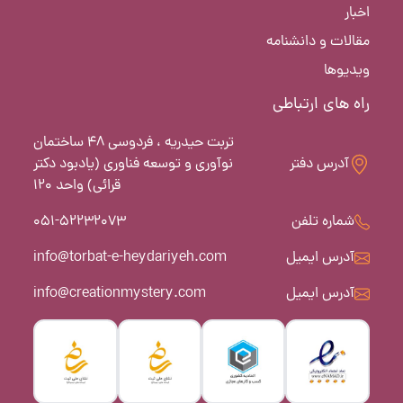
اخبار
مقالات و دانشنامه
ویدیوها
راه های ارتباطی
تربت حیدریه ، فردوسی 48 ساختمان
آدرس دفتر
نوآوری و توسعه فناوری (یادبود دکتر
قرائی) واحد 120
شماره تلفن
051-52232073
آدرس ایمیل
info@torbat-e-heydariyeh.com
آدرس ایمیل
info@creationmystery.com