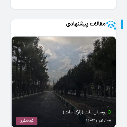
مقالات پیشنهادی
ت (پارک ملت)
مزار بوری آباد (اما
گردشگری
08 / آذر / 1403