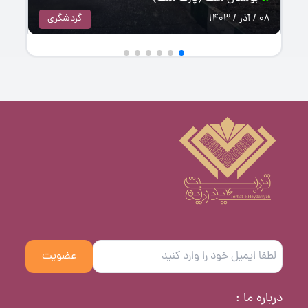
گردشگری
08 / آذر / 1403
عضویت
درباره ما :