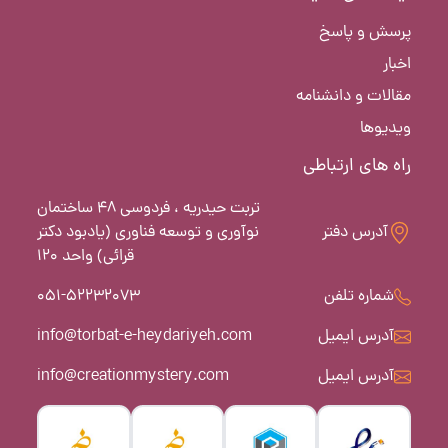
پرسش و پاسخ
اخبار
مقالات و دانشنامه
ویدیوها
راه های ارتباطی
تربت حیدریه ، فردوسی 48 ساختمان
آدرس دفتر
نوآوری و توسعه فناوری (یادبود دکتر
قرائی) واحد 120
شماره تلفن
051-52232073
آدرس ایمیل
info@torbat-e-heydariyeh.com
آدرس ایمیل
info@creationmystery.com