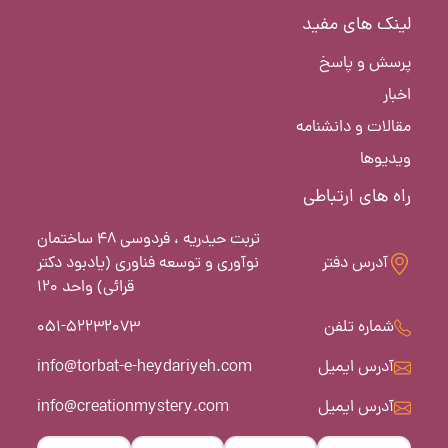
لینک های مفید
پرسش و پاسخ
اخبار
مقالات و دانشنامه
ویدیوها
راه های ارتباطی
تربت حیدریه ، فردوسی 48 ساختمان
آدرس دفتر
نوآوری و توسعه فناوری (یادبود دکتر
قرائی) واحد 120
شماره تلفن
051-52232073
آدرس ایمیل
info@torbat-e-heydariyeh.com
آدرس ایمیل
info@creationmystery.com