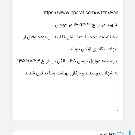
https://www.aparat.com/v/tzn03an
.شهید درتاریخ 1321/2/2 در قوچان
بدنیاآمدند.تحصیلات ایشان تا ابتدایی بوده وقبل از
شهادت کادری ارتش بودند
.درمنطقه دزفول درسن 38 سالگی در تاریخ 1359/7/23
به شهادت رسیدندو درگلزار بهشت رضا تدفین شدند
.